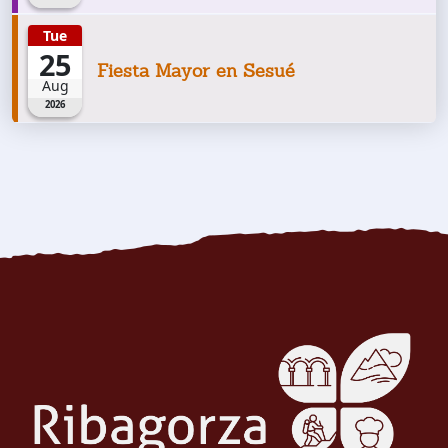
Tue
25
Fiesta Mayor en Sesué
Aug
2026