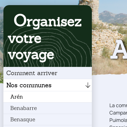
O
rganisez
votre
A
voyage
Comment arriver
Nos communes
Arén
La comm
Benabarre
Campame
Benasque
Puimolar