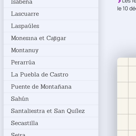
Les fê
Isábena
le 10 d
Lascuarre
Laspaúles
Monesma et Cajigar
Montanuy
Perarrúa
La Puebla de Castro
Puente de Montañana
Sahún
Santaliestra et San Quílez
Secastilla
Seira