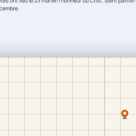
tes ont lieu le 23 mai en l'honneur du Crist, Saint patron 
écembre.