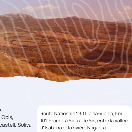
a,
Route Nationale 230 Lleida-Vielha, Km.
 Obis,
101. Proche à Sierra de Sís, entre la Vallée
astell, Soliva,
d' Isábena et la rivière Noguera