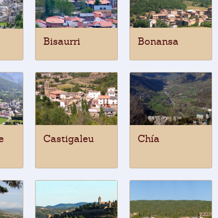
Bisaurri
Bonansa
e
Castigaleu
Chía