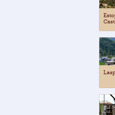
Esto
Cast
Lasp