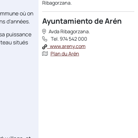
Ribagorzana.
 commune où on
Ayuntamiento de Arén
ons d'années.
Avda Ribagorzana.
 sa puissance
Tel. 974 542 000
âteau situés
www.areny.com
Plan du Arén