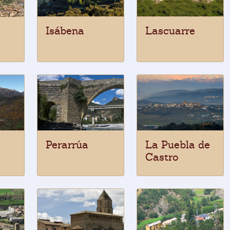
Isábena
Lascuarre
Perarrúa
La Puebla de
Castro