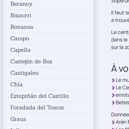
Soperún
Beranuy
Il faut
Bisaurri
a trouv
Bonansa
Le cent
Campo
dans le
sur la z
Capella
Castejón de Sos
À vo
Castigaleu
Le mu
Chía
Le Ce
ermit
Estopiñán del Castillo
Betes
Foradada del Toscar
Données
Graus
Arén f