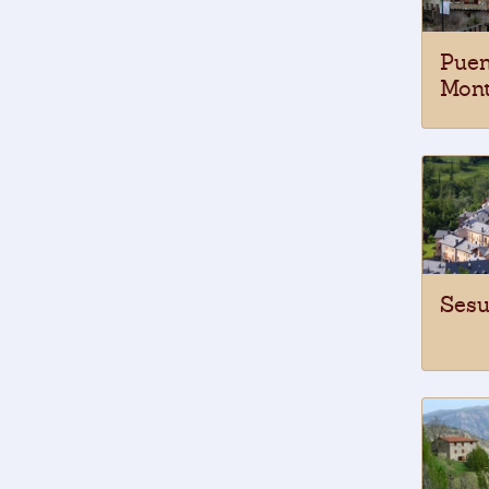
Puen
Mon
Ses