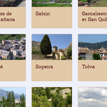
te de
Sahún
Santaliest
tañana
et San Quí
ué
Sopeira
Tolva