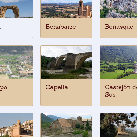
n
Benabarre
Benasque
po
Capella
Castejón d
Sos