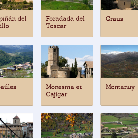
piñán del
Foradada del
Graus
illo
Toscar
aúles
Monesma et
Montanuy
Cajigar