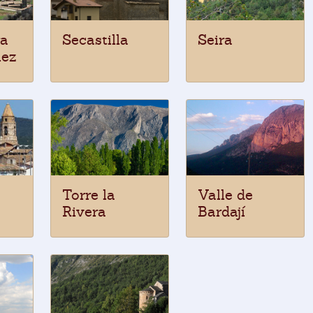
ra
Secastilla
Seira
lez
Torre la
Valle de
Rivera
Bardají