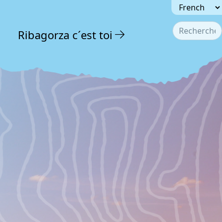
Seleccionar 
Valider
Ribagorza c´est toi
Type 2