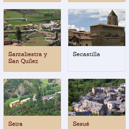
Santaliestra y
Secastilla
San Quílez
Seira
Sesué