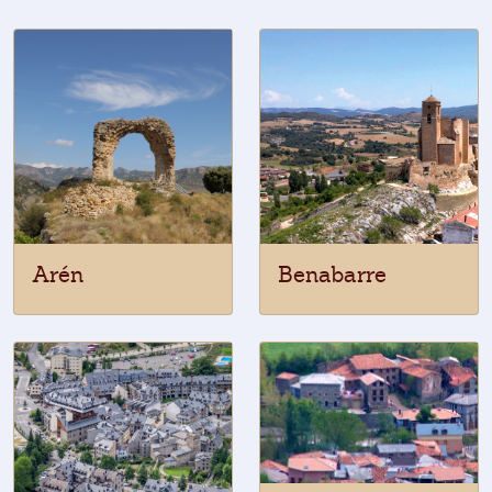
Arén
Benabarre